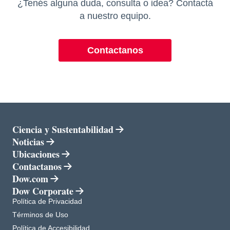
¿Tenés alguna duda, consulta o idea? Contactá
a nuestro equipo.
Contactanos
Ciencia y Sustentabilidad
Noticias
Ubicaciones
Contactanos
Dow.com
Dow Corporate
se abre en una pestaña nueva
Política de Privacidad
se abre en una pestaña nueva
Términos de Uso
se abre en una pestaña nueva
Política de Accesibilidad