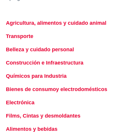
Agricultura, alimentos y cuidado animal
se abre e
Transporte
se abre en una pestaña nueva
Belleza y cuidado personal
se abre en una pestañ
Construcción e Infraestructura
se abre en una pes
Químicos para Industria
se abre en una pestaña n
Bienes de consumoy electrodomésticos
se abre e
Electrónica
se abre en una pestaña nueva
Films, Cintas y desmoldantes
se abre en una pest
Alimentos y bebidas
se abre en una pestaña nuev