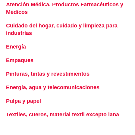
Atención Médica, Productos Farmacéuticos y
Médicos
se abre en una pestaña nueva
Cuidado del hogar, cuidado y limpieza para
industrias
se abre en una pestaña nueva
Energía
Empaques
se abre en una pestaña nueva
Pinturas, tintas y revestimientos
se abre en una p
Energía, agua y telecomunicaciones
se abre en u
Pulpa y papel
se abre en una pestaña nueva
Textiles, cueros, material textil excepto lana
se ab